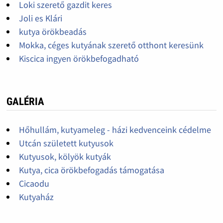
Loki szerető gazdit keres
Joli es Klári
kutya örökbeadás
Mokka, céges kutyának szerető otthont keresünk
Kiscica ingyen örökbefogadható
GALÉRIA
Hőhullám, kutyameleg - házi kedvenceink cédelme
Utcán született kutyusok
Kutyusok, kölyök kutyák
Kutya, cica örökbefogadás támogatása
Cicaodu
Kutyaház