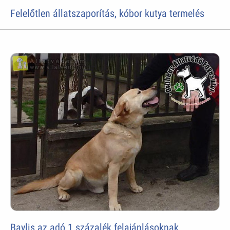
Felelőtlen állatszaporítás, kóbor kutya termelés
Baylis az adó 1 százalék felajánlásoknak