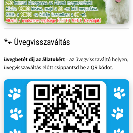
🐾 Üvegvisszaváltás
üvegbetét díj az állatokért
- az üvegvisszaváltó helyen,
üvegvisszaváltás előtt csippantsd be a QR kódot.