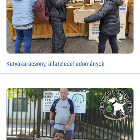
Kutyakarácsony, állateledel adományok