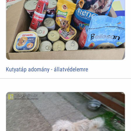
Kutyatáp adomány - állatvédelemre