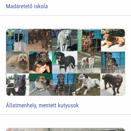
Madáretető iskola
Állatmenhely, mentett kutyusok