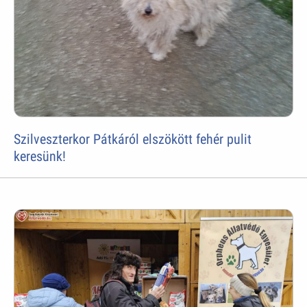
Szilveszterkor Pátkáról elszökött fehér pulit
keresünk!