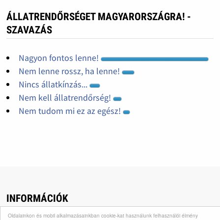
ÁLLATRENDŐRSÉGET MAGYARORSZÁGRA! -
SZAVAZÁS
Nagyon fontos lenne!
Nem lenne rossz, ha lenne!
Nincs állatkínzás...
Nem kell állatrendőrség!
Nem tudom mi ez az egész!
INFORMÁCIÓK
Oldalainkon és mobil alkalmazásainkban cookie-kat használunk felhasználói élmény