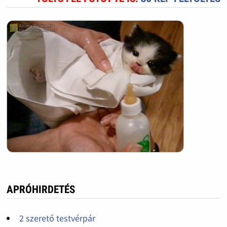
APRÓHIRDETÉS
2 szerető testvérpár