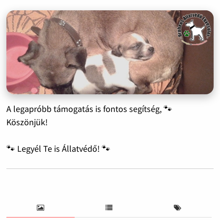
A legapróbb támogatás is fontos segítség, 🐾
Köszönjük!
🐾 Legyél Te is Állatvédő! 🐾