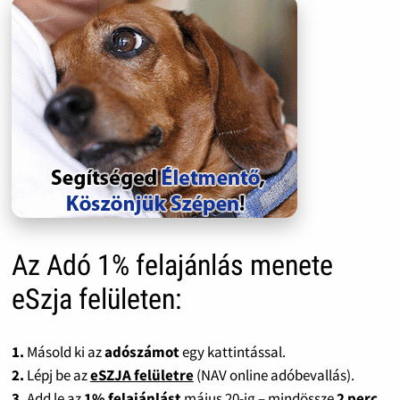
Az Adó 1% felajánlás menete
eSzja felületen:
1.
Másold ki az
adószámot
egy kattintással.
2.
Lépj be az
eSZJA felületre
(NAV online adóbevallás).
3.
Add le az
1% felajánlást
május 20-ig – mindössze
2 perc