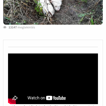
13147
megtekintés