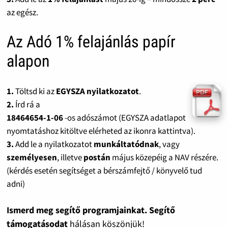
az egész.
Az Adó 1% felajánlás papír
alapon
1.
Töltsd ki az
EGYSZA nyilatkozatot
.
2.
Írd rá a
18464654-1-06
-os adószámot (EGYSZA adatlapot
nyomtatáshoz kitöltve elérheted az ikonra kattintva).
3.
Add le a nyilatkozatot
munkáltatódnak
, vagy
személyesen
, illetve
postán
május közepéig a NAV részére.
(kérdés esetén segítséget a bérszámfejtő / könyvelő tud
adni)
Ismerd meg segítő programjainkat. Segítő
támogatásodat
hálásan köszönjük!