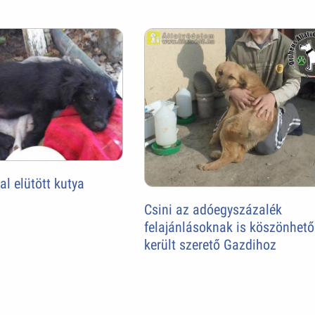
al elütött kutya
Csini az adóegyszázalék
felajánlásoknak is köszönhet
került szerető Gazdihoz