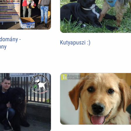
adomány -
Kutyapuszi :)
ony