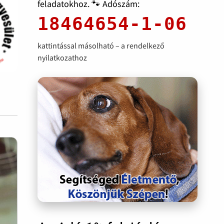
feladatokhoz. 🐾 Adószám:
18464654-1-06
kattintással másolható – a rendelkező
nyilatkozathoz