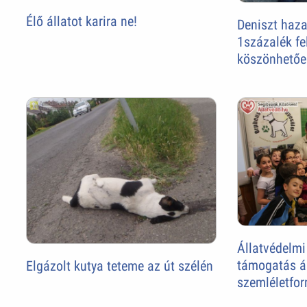
Élő állatot karira ne!
Deniszt haza
1százalék fe
köszönhetőe
Állatvédelmi
támogatás á
Elgázolt kutya teteme az út szélén
szemléletfo