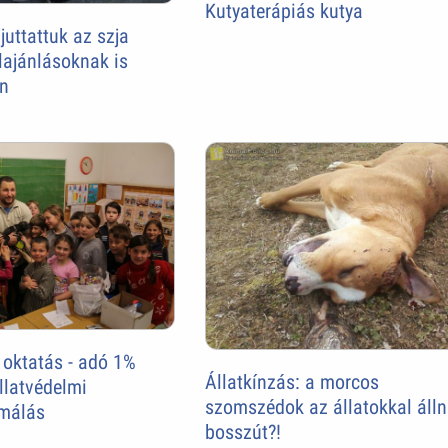
Kutyaterápiás kutya
juttattuk az szja
lajánlásoknak is
n
 oktatás - adó 1%
Állatkínzás: a morcos
llatvédelmi
szomszédok az állatokkal áll
rmálás
bosszút?!