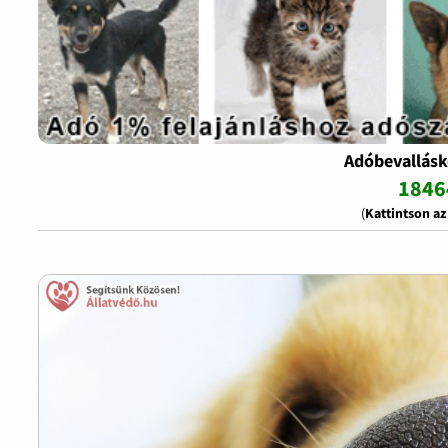
Adóbevallásk
1846
(
Kattintson a