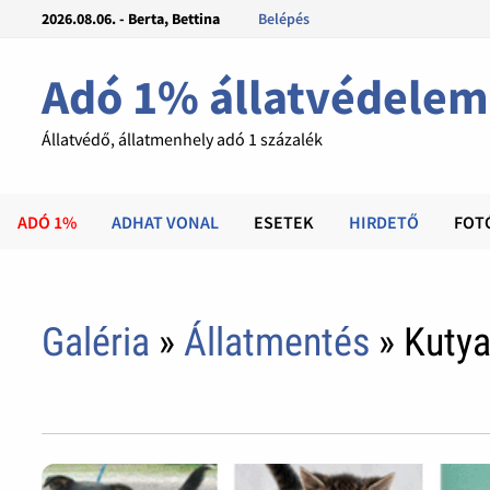
2026.08.06. - Berta, Bettina
Belépés
Adó 1% állatvédelem
Állatvédő, állatmenhely adó 1 százalék
ADÓ 1%
ADHAT VONAL
ESETEK
HIRDETŐ
FOT
Galéria
»
Állatmentés
» Kuty