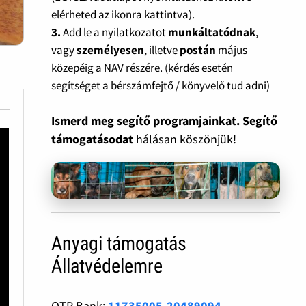
elérheted az ikonra kattintva).
3.
Add le a nyilatkozatot
munkáltatódnak
,
vagy
személyesen
, illetve
postán
május
közepéig a NAV részére. (kérdés esetén
segítséget a bérszámfejtő / könyvelő tud adni)
Ismerd meg segítő programjainkat. Segítő
támogatásodat
hálásan köszönjük!
Anyagi támogatás
Állatvédelemre
OTP Bank:
11735005-20489094