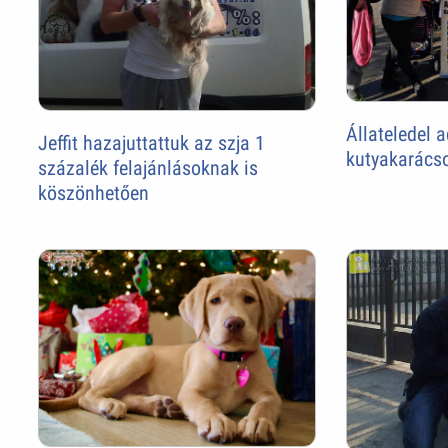
Állateledel 
Jeffit hazajuttattuk az szja 1
kutyakarács
százalék felajánlásoknak is
köszönhetően