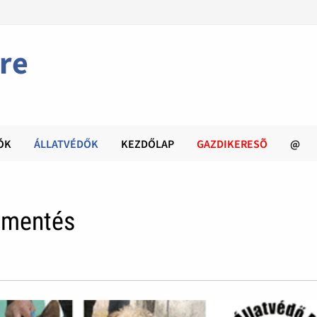
re
ÓK
ÁLLATVÉDŐK
KEZDŐLAP
GAZDIKERESÕ
@
amentés