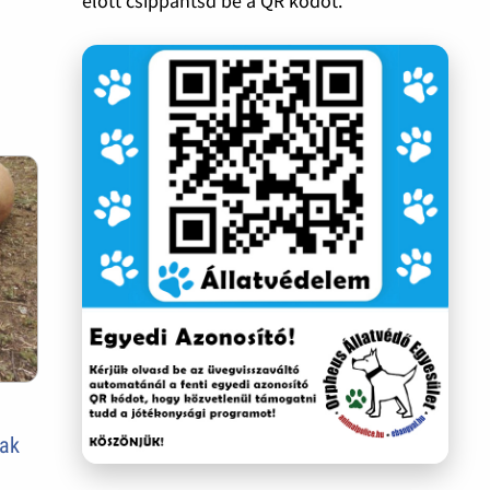
előtt csippantsd be a QR kódot.
nak