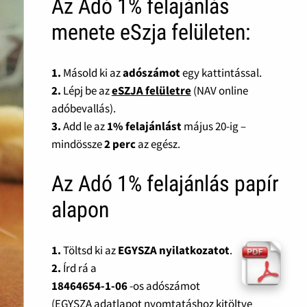
Az Adó 1% felajánlás
menete eSzja felületen:
1.
Másold ki az
adószámot
egy kattintással.
2.
Lépj be az
eSZJA felületre
(NAV online
adóbevallás).
3.
Add le az
1% felajánlást
május 20-ig –
mindössze
2 perc
az egész.
Az Adó 1% felajánlás papír
alapon
1.
Töltsd ki az
EGYSZA nyilatkozatot
.
2.
Írd rá a
18464654-1-06
-os adószámot
(EGYSZA adatlapot nyomtatáshoz kitöltve