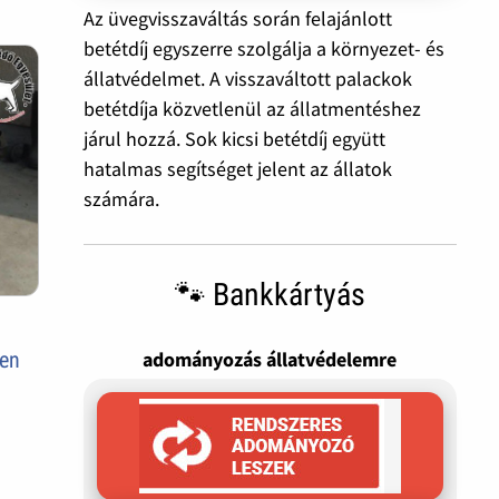
Az üvegvisszaváltás során felajánlott
betétdíj egyszerre szolgálja a környezet- és
állatvédelmet. A visszaváltott palackok
betétdíja közvetlenül az állatmentéshez
járul hozzá. Sok kicsi betétdíj együtt
hatalmas segítséget jelent az állatok
számára.
🐾 Bankkártyás
adományozás állatvédelemre
ően