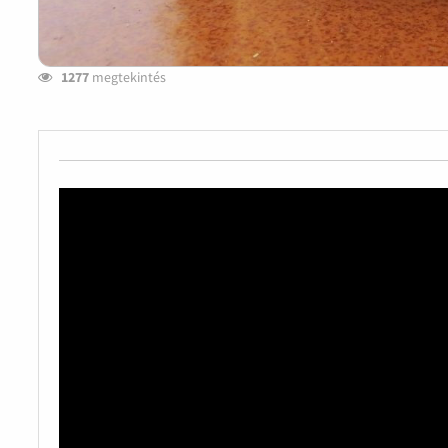
1277
megtekintés