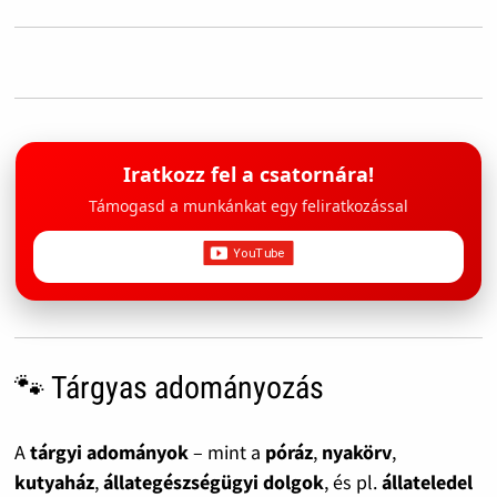
Iratkozz fel a csatornára!
Támogasd a munkánkat egy feliratkozással
🐾 Tárgyas adományozás
A
tárgyi adományok
– mint a
póráz
,
nyakörv
,
kutyaház
,
állategészségügyi dolgok
, és pl.
állateledel