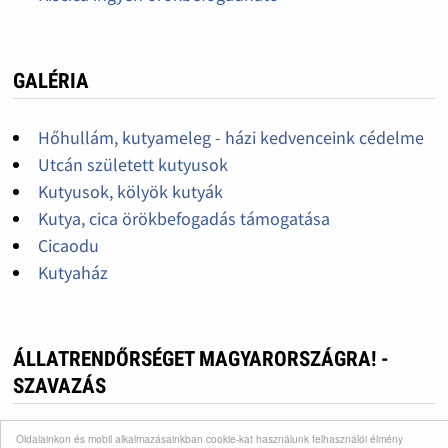
GALÉRIA
Hőhullám, kutyameleg - házi kedvenceink cédelme
Utcán született kutyusok
Kutyusok, kölyök kutyák
Kutya, cica örökbefogadás támogatása
Cicaodu
Kutyaház
ÁLLATRENDŐRSÉGET MAGYARORSZÁGRA! -
SZAVAZÁS
Nagyon fontos lenne!
Oldalainkon és mobil alkalmazásainkban cookie-kat használunk felhasználói élmény