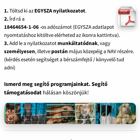
1.
Töltsd ki az
EGYSZA nyilatkozatot
.
2.
Írd rá a
18464654-1-06
-os adószámot (EGYSZA adatlapot
nyomtatáshoz kitöltve elérheted az ikonra kattintva).
3.
Add le a nyilatkozatot
munkáltatódnak
, vagy
személyesen
, illetve
postán
május közepéig a NAV részére.
(kérdés esetén segítséget a bérszámfejtő / könyvelő tud
adni)
Ismerd meg segítő programjainkat. Segítő
támogatásodat
hálásan köszönjük!