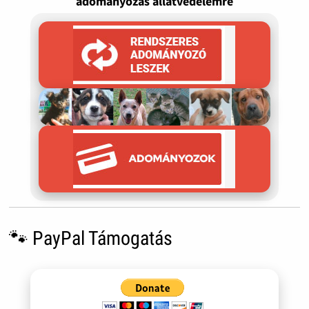
adományozás állatvédelemre
🐾 PayPal Támogatás