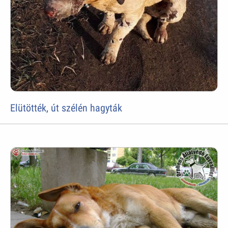
Elütötték, út szélén hagyták