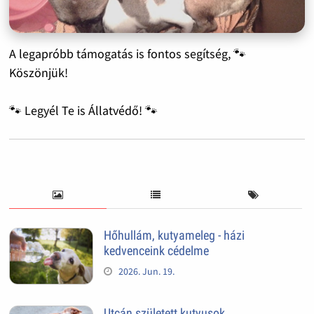
A legapróbb támogatás is fontos segítség, 🐾
Köszönjük!
🐾 Legyél Te is Állatvédő! 🐾
Hőhullám, kutyameleg - házi
kedvenceink cédelme
2026. Jun. 19.
Utcán született kutyusok