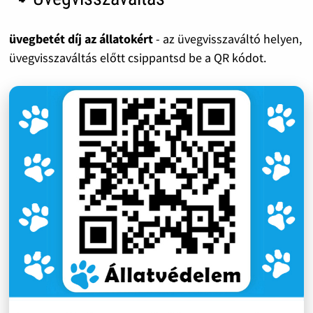
üvegbetét díj az állatokért
- az üvegvisszaváltó helyen,
üvegvisszaváltás előtt csippantsd be a QR kódot.