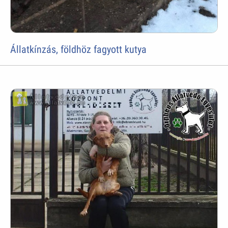
Állatkínzás, földhöz fagyott kutya