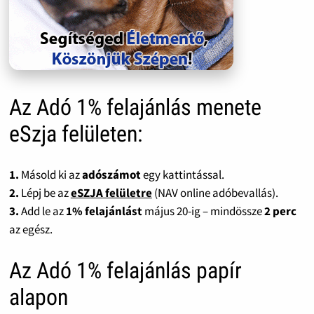
Az Adó 1% felajánlás menete
eSzja felületen:
1.
Másold ki az
adószámot
egy kattintással.
2.
Lépj be az
eSZJA felületre
(NAV online adóbevallás).
3.
Add le az
1% felajánlást
május 20-ig – mindössze
2 perc
az egész.
Az Adó 1% felajánlás papír
alapon