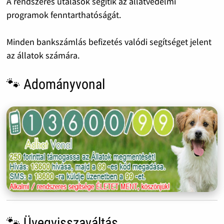
A rendszeres utalások segítik az állatvédelmi
programok fenntarthatóságát.
Minden bankszámlás befizetés valódi segítséget jelent
az állatok számára.
🐾 Adományvonal
🐾 Üvegvisszaváltás