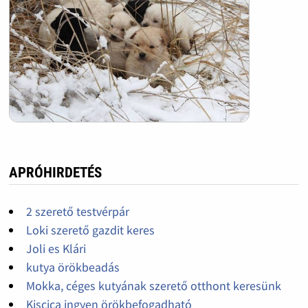
APRÓHIRDETÉS
2 szerető testvérpár
Loki szerető gazdit keres
Joli es Klári
kutya örökbeadás
Mokka, céges kutyának szerető otthont keresünk
Kiscica ingyen örökbefogadható