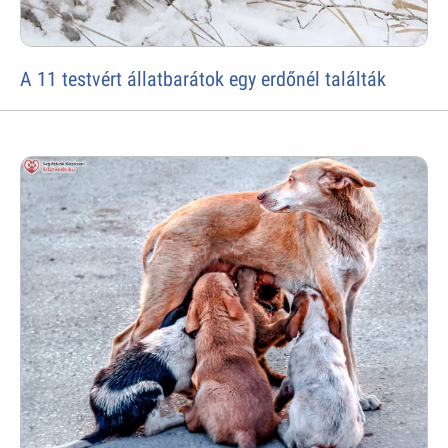
A 11 testvért állatbarátok egy erdőnél találták