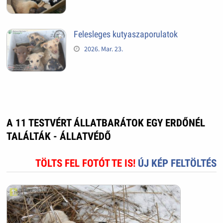
Felesleges kutyaszaporulatok
2026. Mar. 23.
A 11 TESTVÉRT ÁLLATBARÁTOK EGY ERDŐNÉL
TALÁLTÁK - ÁLLATVÉDŐ
TÖLTS FEL FOTÓT TE IS!
ÚJ KÉP FELTÖLTÉS