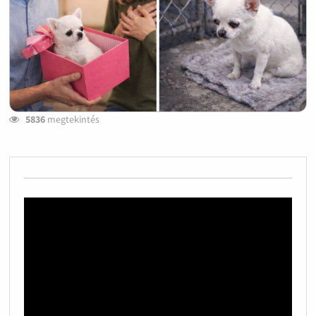
5836
megtekintés