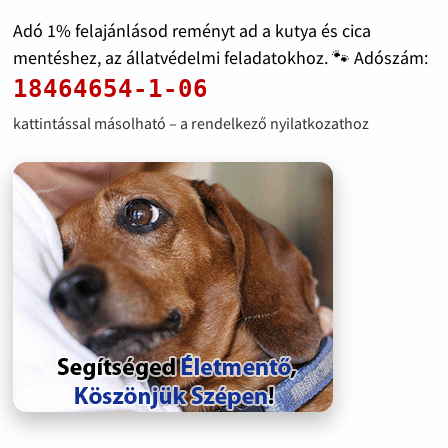
Adó 1% felajánlásod reményt ad a kutya és cica
mentéshez, az állatvédelmi feladatokhoz. 🐾 Adószám:
18464654-1-06
kattintással másolható – a rendelkező nyilatkozathoz