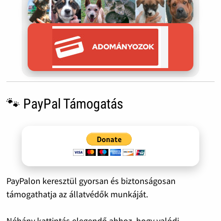
🐾 PayPal Támogatás
PayPalon keresztül gyorsan és biztonságosan
támogathatja az állatvédők munkáját.
Néhány kattintás elegendő ahhoz, hogy valódi