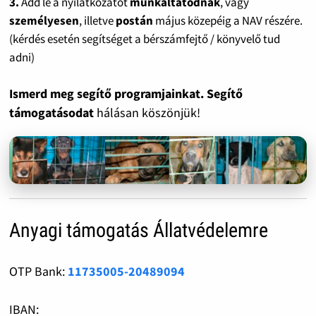
3.
Add le a nyilatkozatot
munkáltatódnak
, vagy
személyesen
, illetve
postán
május közepéig a NAV részére.
(kérdés esetén segítséget a bérszámfejtő / könyvelő tud
adni)
Ismerd meg segítő programjainkat. Segítő
támogatásodat
hálásan köszönjük!
Anyagi támogatás Állatvédelemre
OTP Bank:
11735005-20489094
IBAN: