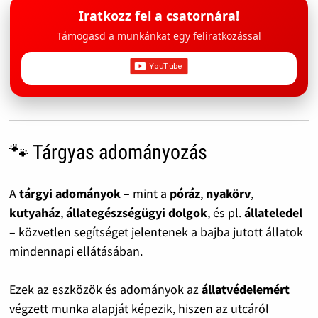
Iratkozz fel a csatornára!
Támogasd a munkánkat egy feliratkozással
🐾 Tárgyas adományozás
A
tárgyi adományok
– mint a
póráz
,
nyakörv
,
kutyaház
,
állategészségügyi dolgok
, és pl.
állateledel
– közvetlen segítséget jelentenek a bajba jutott állatok
mindennapi ellátásában.
Ezek az eszközök és adományok az
állatvédelemért
végzett munka alapját képezik, hiszen az utcáról