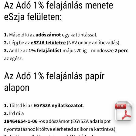
Az Adó 1% felajánlás menete
eSzja felületen:
1.
Másold ki az
adószámot
egy kattintással.
2.
Lépj be az
eSZJA felületre
(NAV online adóbevallás).
3.
Add le az
1% felajánlást
május 20-ig – mindössze
2 perc
az egész.
Az Adó 1% felajánlás papír
alapon
1.
Töltsd ki az
EGYSZA nyilatkozatot
.
2.
Írd rá a
18464654-1-06
-os adószámot (EGYSZA adatlapot
nyomtatáshoz kitöltve elérheted az ikonra kattintva).