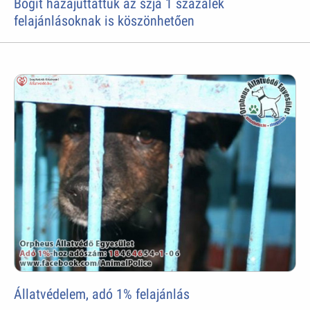
Bogit hazajuttattuk az szja 1 százalék
felajánlásoknak is köszönhetően
Állatvédelem, adó 1% felajánlás