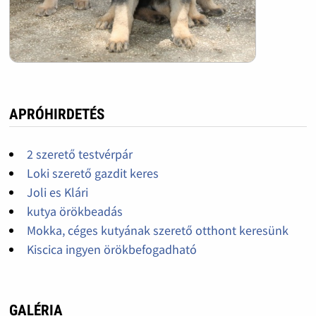
APRÓHIRDETÉS
2 szerető testvérpár
Loki szerető gazdit keres
Joli es Klári
kutya örökbeadás
Mokka, céges kutyának szerető otthont keresünk
Kiscica ingyen örökbefogadható
GALÉRIA