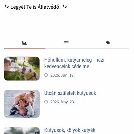
🐾 Legyél Te is Állatvédő! 🐾
Hőhullám, kutyameleg - házi
kedvenceink cédelme
2026. Jun. 19.
Utcán született kutyusok
2026. May. 23.
Kutyusok, kölyök kutyák