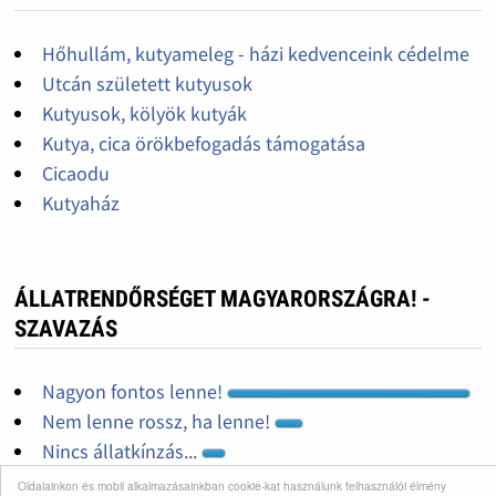
Hőhullám, kutyameleg - házi kedvenceink cédelme
Utcán született kutyusok
Kutyusok, kölyök kutyák
Kutya, cica örökbefogadás támogatása
Cicaodu
Kutyaház
ÁLLATRENDŐRSÉGET MAGYARORSZÁGRA! -
SZAVAZÁS
Nagyon fontos lenne!
Nem lenne rossz, ha lenne!
Nincs állatkínzás...
Nem kell állatrendőrség!
Oldalainkon és mobil alkalmazásainkban cookie-kat használunk felhasználói élmény