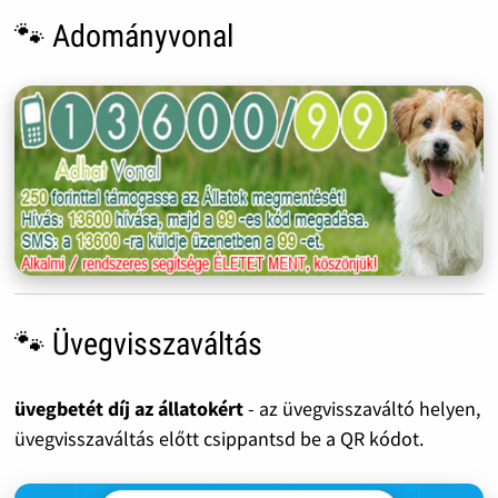
🐾 Adományvonal
🐾 Üvegvisszaváltás
üvegbetét díj az állatokért
- az üvegvisszaváltó helyen,
üvegvisszaváltás előtt csippantsd be a QR kódot.