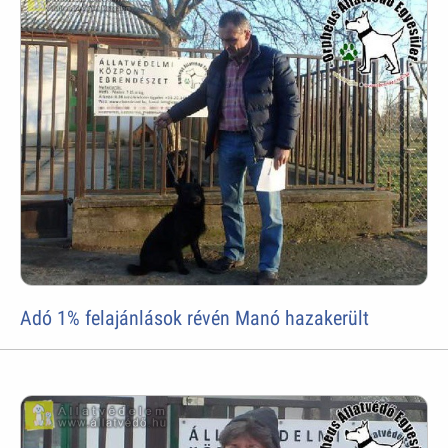
Adó 1% felajánlások révén Manó hazakerült