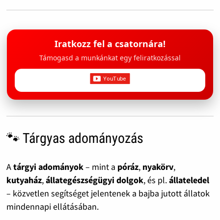
Iratkozz fel a csatornára!
Támogasd a munkánkat egy feliratkozással
🐾 Tárgyas adományozás
A
tárgyi adományok
– mint a
póráz
,
nyakörv
,
kutyaház
,
állategészségügyi dolgok
, és pl.
állateledel
– közvetlen segítséget jelentenek a bajba jutott állatok
mindennapi ellátásában.