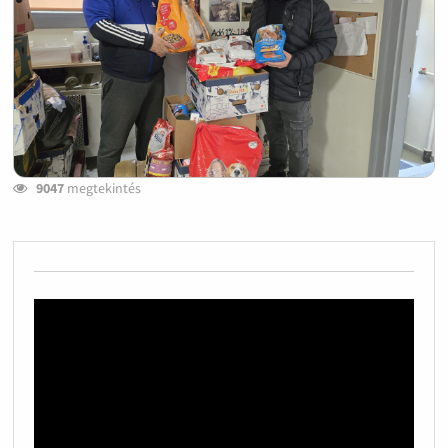
9047
megtekintés