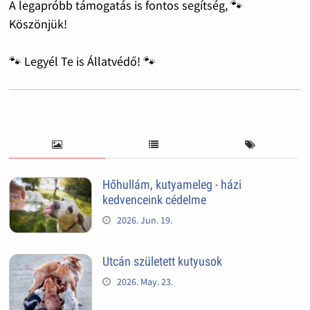
A legapróbb támogatás is fontos segítség, 🐾
Köszönjük!
🐾 Legyél Te is Állatvédő! 🐾
Hőhullám, kutyameleg - házi
kedvenceink cédelme
2026. Jun. 19.
Utcán született kutyusok
2026. May. 23.