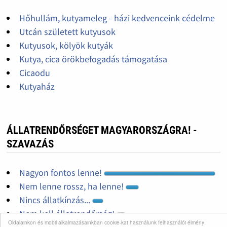
Hőhullám, kutyameleg - házi kedvenceink cédelme
Utcán született kutyusok
Kutyusok, kölyök kutyák
Kutya, cica örökbefogadás támogatása
Cicaodu
Kutyaház
ÁLLATRENDŐRSÉGET MAGYARORSZÁGRA! -
SZAVAZÁS
Nagyon fontos lenne!
Nem lenne rossz, ha lenne!
Nincs állatkínzás...
Nem kell állatrendőrség!
Oldalainkon és mobil alkalmazásainkban cookie-kat használunk felhasználói élmény