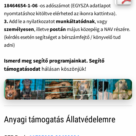
18464654-1-06
-os adószámot (EGYSZA adatlapot
nyomtatáshoz kitöltve elérheted az ikonra kattintva).
3.
Add le a nyilatkozatot
munkáltatódnak
, vagy
személyesen
, illetve
postán
május közepéig a NAV részére.
(kérdés esetén segítséget a bérszámfejtő / könyvelő tud
adni)
Ismerd meg segítő programjainkat. Segítő
támogatásodat
hálásan köszönjük!
Anyagi támogatás Állatvédelemre