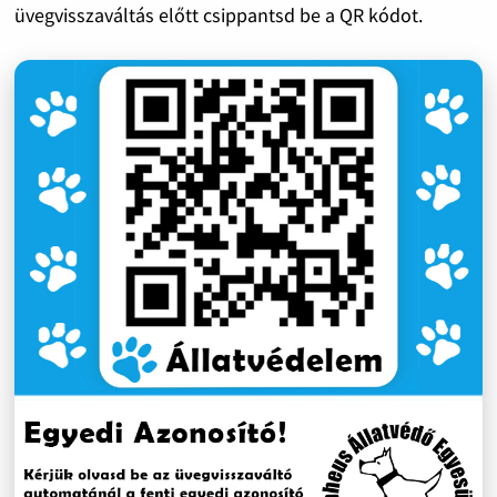
üvegvisszaváltás előtt csippantsd be a QR kódot.