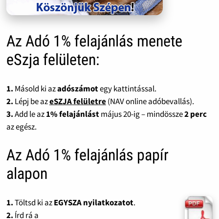
Az Adó 1% felajánlás menete
eSzja felületen:
1.
Másold ki az
adószámot
egy kattintással.
2.
Lépj be az
eSZJA felületre
(NAV online adóbevallás).
3.
Add le az
1% felajánlást
május 20-ig – mindössze
2 perc
az egész.
Az Adó 1% felajánlás papír
alapon
1.
Töltsd ki az
EGYSZA nyilatkozatot
.
2.
Írd rá a