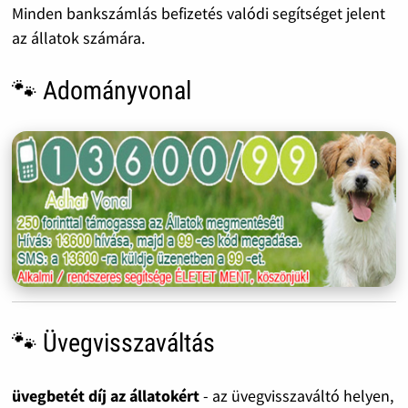
Minden bankszámlás befizetés valódi segítséget jelent
az állatok számára.
🐾 Adományvonal
🐾 Üvegvisszaváltás
üvegbetét díj az állatokért
- az üvegvisszaváltó helyen,