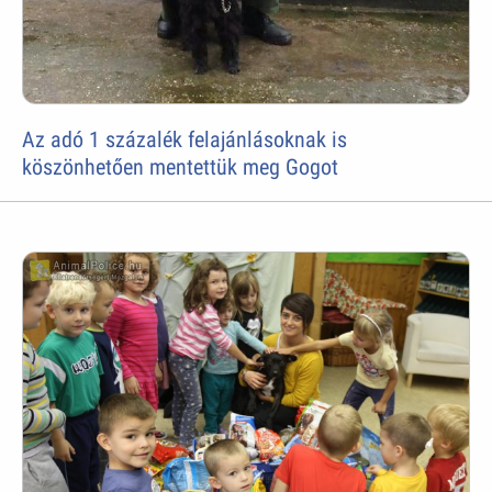
Az adó 1 százalék felajánlásoknak is
köszönhetően mentettük meg Gogot