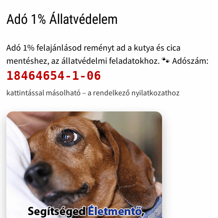
Adó 1% Állatvédelem
Adó 1% felajánlásod reményt ad a kutya és cica
mentéshez, az állatvédelmi feladatokhoz. 🐾 Adószám:
18464654-1-06
kattintással másolható – a rendelkező nyilatkozathoz