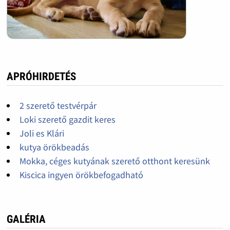
APRÓHIRDETÉS
2 szerető testvérpár
Loki szerető gazdit keres
Joli es Klári
kutya örökbeadás
Mokka, céges kutyának szerető otthont keresünk
Kiscica ingyen örökbefogadható
GALÉRIA