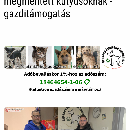
megmentett kutyusoknak -
gazditámogatás
Adóbevalláskor 1%-hoz az adószám:
18464654-1-06 📋
(
Kattintson az adószámra a másoláshoz.
)