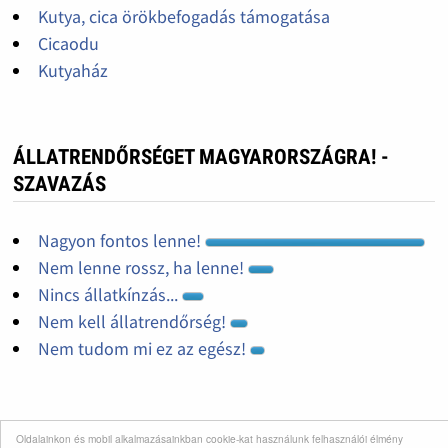
Kutya, cica örökbefogadás támogatása
Cicaodu
Kutyaház
ÁLLATRENDŐRSÉGET MAGYARORSZÁGRA! -
SZAVAZÁS
Nagyon fontos lenne!
Nem lenne rossz, ha lenne!
Nincs állatkínzás...
Nem kell állatrendőrség!
Nem tudom mi ez az egész!
Oldalainkon és mobil alkalmazásainkban cookie-kat használunk felhasználói élmény