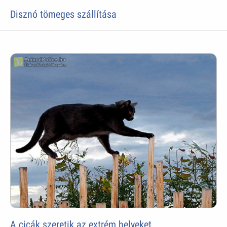
Disznó tömeges szállítása
A cicák szeretik az extrém helyeket