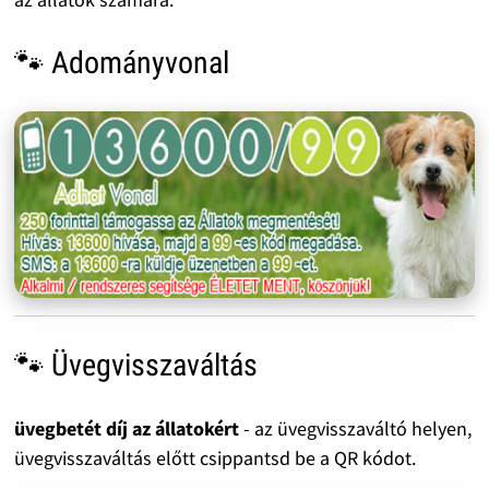
🐾 Adományvonal
🐾 Üvegvisszaváltás
üvegbetét díj az állatokért
- az üvegvisszaváltó helyen,
üvegvisszaváltás előtt csippantsd be a QR kódot.