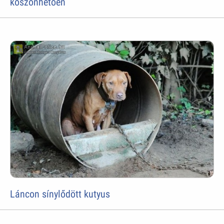
köszönhetően
Láncon sínylődött kutyus