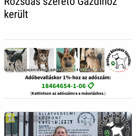
Rozsdás szerető Gazdihoz
került
Adóbevalláskor 1%-hoz az adószám:
18464654-1-06 📋
(
Kattintson az adószámra a másoláshoz.
)