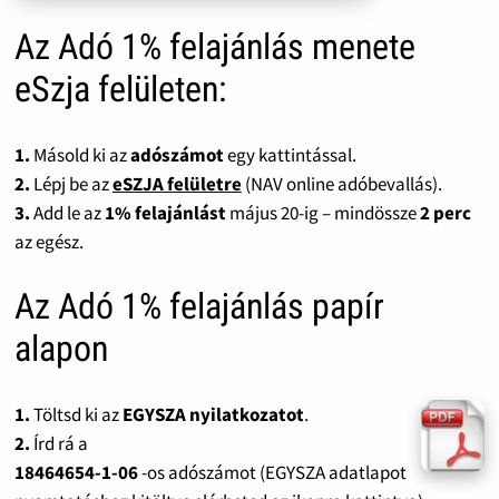
Az Adó 1% felajánlás menete
eSzja felületen:
1.
Másold ki az
adószámot
egy kattintással.
2.
Lépj be az
eSZJA felületre
(NAV online adóbevallás).
3.
Add le az
1% felajánlást
május 20-ig – mindössze
2 perc
az egész.
Az Adó 1% felajánlás papír
alapon
1.
Töltsd ki az
EGYSZA nyilatkozatot
.
2.
Írd rá a
18464654-1-06
-os adószámot (EGYSZA adatlapot