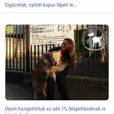
Elgázolták, nyitott kapun lépett le...
Dijont hazajuttattuk az adó 1% felajánlásoknak is