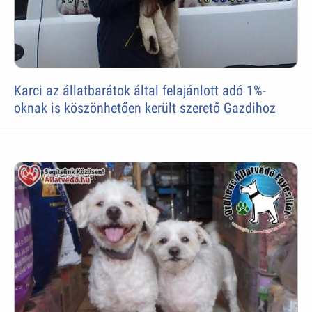
Karci az állatbarátok által felajánlott adó 1%-
oknak is köszönhetően került szerető Gazdihoz