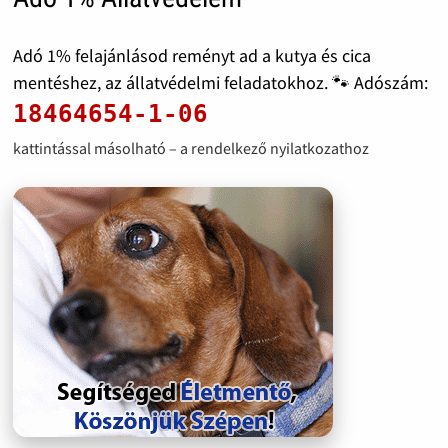
Adó 1% felajánlásod reményt ad a kutya és cica
mentéshez, az állatvédelmi feladatokhoz. 🐾 Adószám:
18464654-1-06
kattintással másolható – a rendelkező nyilatkozathoz