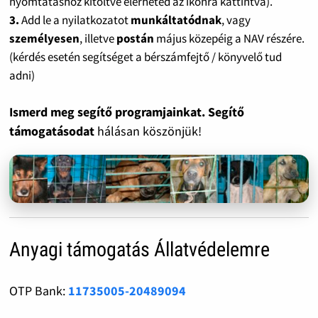
nyomtatáshoz kitöltve elérheted az ikonra kattintva).
3.
Add le a nyilatkozatot
munkáltatódnak
, vagy
személyesen
, illetve
postán
május közepéig a NAV részére.
(kérdés esetén segítséget a bérszámfejtő / könyvelő tud
adni)
Ismerd meg segítő programjainkat. Segítő
támogatásodat
hálásan köszönjük!
Anyagi támogatás Állatvédelemre
OTP Bank:
11735005-20489094