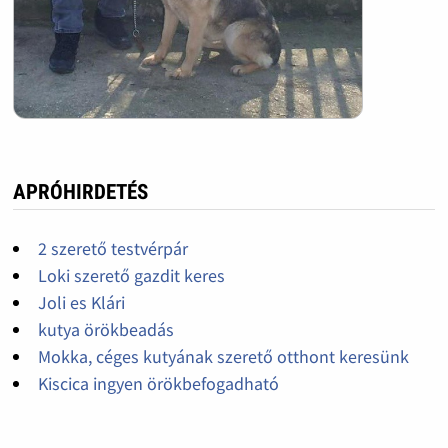
APRÓHIRDETÉS
2 szerető testvérpár
Loki szerető gazdit keres
Joli es Klári
kutya örökbeadás
Mokka, céges kutyának szerető otthont keresünk
Kiscica ingyen örökbefogadható