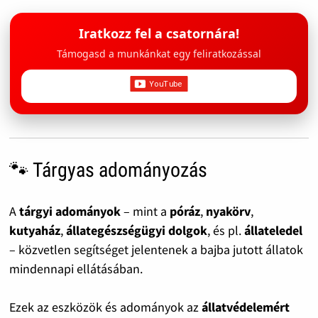
Iratkozz fel a csatornára!
Támogasd a munkánkat egy feliratkozással
🐾 Tárgyas adományozás
A
tárgyi adományok
– mint a
póráz
,
nyakörv
,
kutyaház
,
állategészségügyi dolgok
, és pl.
állateledel
– közvetlen segítséget jelentenek a bajba jutott állatok
mindennapi ellátásában.
Ezek az eszközök és adományok az
állatvédelemért