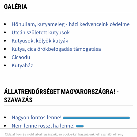
GALÉRIA
Hőhullám, kutyameleg - házi kedvenceink cédelme
Utcán született kutyusok
Kutyusok, kölyök kutyák
Kutya, cica örökbefogadás támogatása
Cicaodu
Kutyaház
ÁLLATRENDŐRSÉGET MAGYARORSZÁGRA! -
SZAVAZÁS
Nagyon fontos lenne!
Nem lenne rossz, ha lenne!
Nincs állatkínzás...
Oldalainkon és mobil alkalmazásainkban cookie-kat használunk felhasználói élmény