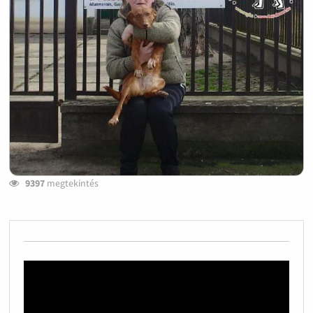
9397
megtekintés